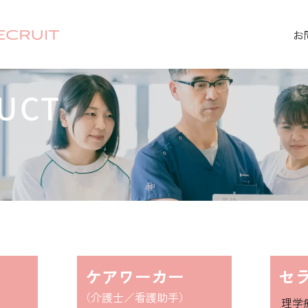
お
UCT
ケアワーカー
セ
（介護士／看護助手）
理学