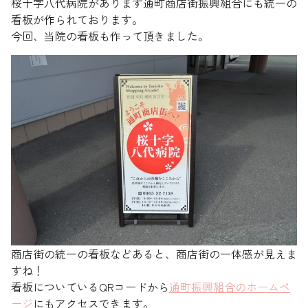
桜十字八代病院があります通町商店街振興組合にも統一の
看板が作られております。
今回、当院の看板も作って頂きました。
商店街の統一の看板などあると、商店街の一体感が見えま
すね！
看板についているQRコードから
通町振興組合のホームペ
ージ
にもアクセスできます。