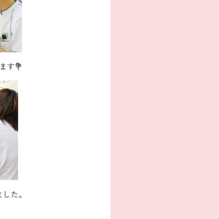
す💐
ました。